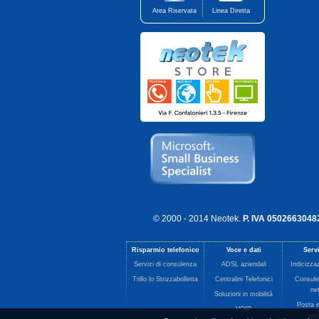
Area Riservata
Linea Diretta
© 2000 - 2014
Neotek
.
P. IVA 0502663048
Risparmio telefonico
Voce e dati
Serv
Servizi di consulenza
ADSL aziendali
Indicizza
Trillo lo Strizzabolletta
Centralini Telefonici
Consule
ne
Soluzioni in mobilità
Posta e
VOIP
cert