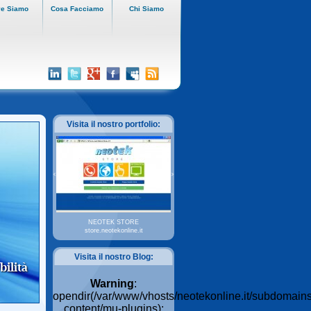
e Siamo
Cosa Facciamo
Chi Siamo
Visita il nostro portfolio:
NEOTEK STORE
store.neotekonline.it
Visita il nostro Blog:
bilità
Warning
:
opendir(/var/www/vhosts/neotekonline.it/subdomains
content/mu-plugins):