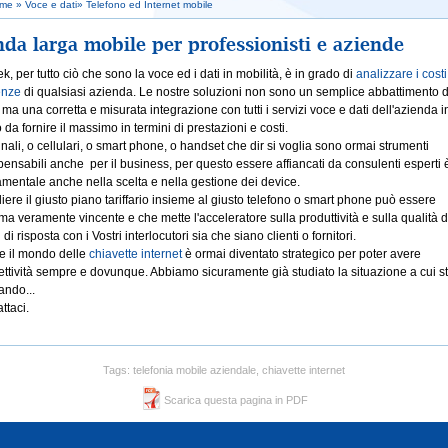
me
» Voce e dati»
Telefono ed Internet mobile
da larga mobile per professionisti e aziende
k, per tutto ciò che sono la voce ed i dati in mobilità, è in grado di
analizzare i costi
enze
di qualsiasi azienda. Le nostre soluzioni non sono un semplice abbattimento d
, ma una corretta e misurata integrazione con tutti i servizi voce e dati dell'azienda i
da fornire il massimo in termini di prestazioni e costi.
nali, o cellulari, o smart phone, o handset che dir si voglia sono ormai strumenti
pensabili anche per il business, per questo essere affiancati da consulenti esperti 
mentale anche nella scelta e nella gestione dei device.
iere il giusto piano tariffario insieme al giusto telefono o smart phone può essere
ma veramente vincente e che mette l'acceleratore sulla produttività e sulla qualità d
 di risposta con i Vostri interlocutori sia che siano clienti o fornitori.
e il mondo delle
chiavette internet
è ormai diventato strategico per poter avere
ttività sempre e dovunque. Abbiamo sicuramente già studiato la situazione a cui st
ando...
ttaci.
Tags: telefonia mobile aziendale, chiavette internet
Scarica questa pagina in PDF