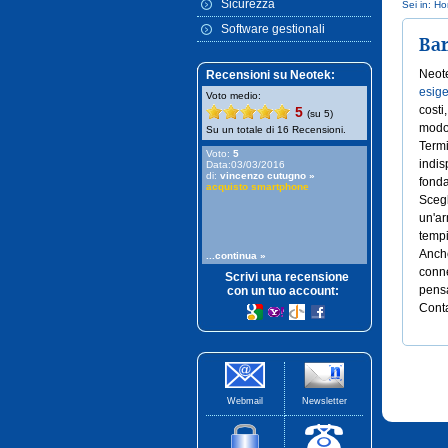
Sicurezza
Sei in:
Ho
Software gestionali
Ban
Neote
Recensioni su Neotek:
esig
Voto medio:
costi
5
(su
5
)
modo 
Su un totale di
16
Recensioni.
Termi
Voto:
5
indis
Data:03/03/2016
di:
vincenzo cutugno
»
fonda
acquisto smartphone
Scegl
un'ar
tempi
Anch
...continua »
conne
Scrivi una recensione
pens
con un tuo account:
Conta
Webmail
Newsletter