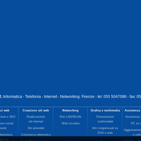
2.
Informatica - Telefonia - Internet - Networking
.
Firenze
- tel:
055 5047086
- fax: 
izi web
Creazione siti web
Networking
Grafica e multimedia
Assistenza
zione e SEO
Realizzazione
Reti LAN/WLAN
Presentazioni
Assistenza 
siti internet
multimediali
nze social
Web Location
PC su 
twork
Siti aziendali
Atti congressuali su
Aggiornamen
DVD e web
lettronica
Commercio elettronico
e sof
ificata