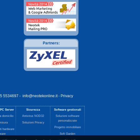
Partners:
055 5534697 -
info@neotekonline.it
-
Privacy
 PC Server
Sicurezza
Software gestionali
a domicilio
Antivirus NOD32
Soluzioni software
personalizzate
misura
Soluzioni Privacy
Progetto immobiliare
ti hardware
tware
Soft Garden