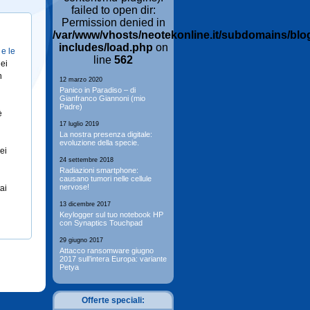
failed to open dir:
Permission denied in
/var/www/vhosts/neotekonline.it/subdomains/blo
includes/load.php
on
 e le
line
562
ei
n
12 marzo 2020
Panico in Paradiso – di
Gianfranco Giannoni (mio
Padre)
è
17 luglio 2019
La nostra presenza digitale:
evoluzione della specie.
ei
24 settembre 2018
Radiazioni smartphone:
causano tumori nelle cellule
nervose!
ai
13 dicembre 2017
Keylogger sul tuo notebook HP
con Synaptics Touchpad
29 giugno 2017
Attacco ransomware giugno
2017 sull’intera Europa: variante
Petya
Offerte speciali: